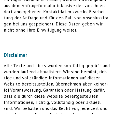
aus dem Anfra­ge­for­mu­lar inklu­si­ve der von Ihnen
dort ange­ge­be­nen Kon­takt­da­ten zwecks Bear­bei­
tung der Anfra­ge und für den Fall von Anschluss­fra­
gen bei uns gespei­chert. Die­se Daten geben wir
nicht ohne Ihre Ein­wil­li­gung weiter.
Disclaimer
Alle Tex­te und Links wur­den sorg­fäl­tig geprüft und
wer­den lau­fend aktua­li­siert. Wir sind bemüht, rich­
ti­ge und voll­stän­di­ge Infor­ma­tio­nen auf die­ser
Web­site bereit­zu­stel­len, über­neh­men aber kei­ner­
lei Ver­ant­wor­tung, Garan­tien oder Haf­tung dafür,
dass die durch die­se Web­site bereit­ge­stell­ten
Infor­ma­tio­nen, rich­tig, voll­stän­dig oder aktu­ell
sind. Wir behal­ten uns das Recht vor, jeder­zeit und