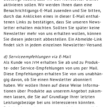
akti­vie­ren sol­len. Wir wer­den Ihnen dann eine
Benach­rich­ti­gungs-E-Mail zusen­den und Sie bit­ten,
durch das Ankli­cken eines in die­ser E‑Mail ent­hal­
te­nen Links zu bestä­ti­gen, dass Sie unse­ren News­
let­ter erhal­ten möch­ten. Soll­ten Sie spä­ter kei­ne
News­let­ter mehr von uns erhal­ten wol­len, kön­nen
Sie die­sen jeder­zeit abbe­stel­len. Ein Abmel­de-Link
fin­det sich in jedem ein­zel­nen Newsletter-Versand.
d) Ser­vice­emp­feh­lun­gen via E‑Mail
Als Kun­de von
erhal­ten Sie ab und zu Pro­duk­
JVM
te- oder Ser­vice-Emp­feh­lun­gen von uns per Mail.
Die­se Emp­feh­lun­gen erhal­ten Sie von uns unab­hän­
gig davon, ob Sie einen News­let­ter abon­niert
haben. Wir wol­len Ihnen auf die­se Wei­se Infor­ma­
tio­nen über Pro­duk­te aus unse­rem Ange­bot zukom­
men las­sen, die Sie auf Grund­la­ge Ihrer letz­ten
Leis­tungs­be­zü­ge bei uns inter­es­sie­ren könn­ten.