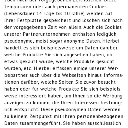
tem­po­rä­ren oder auch per­ma­nen­ten Coo­kies
(Lebens­dau­er 14 Tage bis 10 Jah­re) wer­den auf
Ihrer Fest­plat­te gespei­chert und löschen sich nach
der vor­ge­ge­be­nen Zeit von allein. Auch die Coo­kies
unse­rer Part­ner­un­ter­neh­men ent­hal­ten ledig­lich
pseud­ony­me, meist sogar anony­me Daten. Hier­bei
han­delt es sich bei­spiels­wei­se um Daten dar­über,
wel­che Pro­duk­te Sie sich ange­se­hen haben, ob
etwas gekauft wur­de, wel­che Pro­duk­te gesucht
wur­den, etc. Hier­bei erfas­sen eini­ge unse­rer Wer­
be­part­ner auch über die Web­sei­ten hin­aus Infor­ma­
tio­nen dar­über, wel­che Sei­ten Sie zuvor besucht
haben oder für wel­che Pro­duk­te Sie sich bei­spiels­
wei­se inter­es­siert haben, um Ihnen so die Wer­bung
anzei­gen zu kön­nen, die Ihren Inter­es­sen best­mög­
lich ent­spricht. Die­se pseud­ony­men Daten wer­den
zu kei­nem Zeit­punkt mit Ihren per­so­nen­be­zo­ge­nen
Daten zusam­men­ge­führt. Sie haben aus­schliess­lich