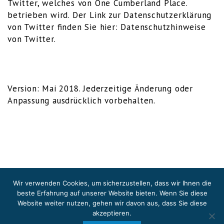
Twit­ter, wel­ches von One Cum­ber­land Place.
betrie­ben wird. Der Link zur Daten­schutz­er­klä­rung
von Twit­ter fin­den Sie hier:
Daten­schutz­hin­wei­se
von Twit­ter
.
Ver­si­on: Mai 2018. Jeder­zei­ti­ge Ände­rung oder
Anpas­sung aus­drück­lich vorbehalten.
Wir verwenden Cookies, um sicherzustellen, dass wir Ihnen die
beste Erfahrung auf unserer Website bieten. Wenn Sie diese
Website weiter nutzen, gehen wir davon aus, dass Sie
diese
akzeptieren
.