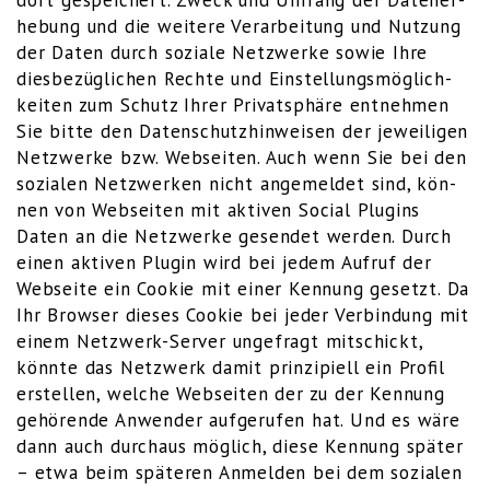
he­bung und die wei­te­re Ver­ar­bei­tung und Nut­zung
der Daten durch sozia­le Netz­wer­ke sowie Ihre
dies­be­züg­li­chen Rech­te und Ein­stel­lungs­mög­lich­
kei­ten zum Schutz Ihrer Pri­vat­sphä­re ent­neh­men
Sie bit­te den Daten­schutz­hin­wei­sen der jewei­li­gen
Netz­wer­ke bzw. Web­sei­ten. Auch wenn Sie bei den
sozia­len Netz­wer­ken nicht ange­mel­det sind, kön­
nen von Web­sei­ten mit akti­ven Social Plug­ins
Daten an die Netz­wer­ke gesen­det wer­den. Durch
einen akti­ven Plug­in wird bei jedem Auf­ruf der
Web­sei­te ein Coo­kie mit einer Ken­nung gesetzt. Da
Ihr Brow­ser die­ses Coo­kie bei jeder Ver­bin­dung mit
einem Netz­werk-Ser­ver unge­fragt mit­schickt,
könn­te das Netz­werk damit prin­zi­pi­ell ein Pro­fil
erstel­len, wel­che Web­sei­ten der zu der Ken­nung
gehö­ren­de Anwen­der auf­ge­ru­fen hat. Und es wäre
dann auch durch­aus mög­lich, die­se Ken­nung spä­ter
– etwa beim spä­te­ren Anmel­den bei dem sozia­len