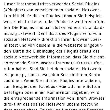
Unser Inter­net­auf­tritt ver­wen­det Social Plug­ins
(«Plug­ins») von ver­schie­de­nen sozia­len Netz­wer­
ken. Mit Hil­fe die­ser Plug­ins kön­nen Sie bei­spiels­
wei­se Inhal­te tei­len oder Pro­duk­te wei­ter­emp­feh­
len. Die Plug­ins sind auf stutz-medien.ch stan­dard­
mäs­sig akti­viert. Der Inhalt des Plug­ins wird vom
sozia­len Netz­werk direkt an Ihren Brow­ser über­
mit­telt und von die­sem in die Web­sei­te ein­ge­bun­
den. Durch die Ein­bin­dung der Plug­ins erhält das
sozia­le Netz­werk die Infor­ma­ti­on, dass Sie die ent­
spre­chen­de Sei­te unse­res Inter­net­auf­tritts auf­ge­
ru­fen haben. Sind Sie bei dem sozia­len Netz­werk
ein­ge­loggt, kann die­ses den Besuch Ihrem Kon­to
zuord­nen. Wenn Sie mit den Plug­ins inter­agie­ren,
zum Bei­spiel den Face­book «Gefällt mir» But­ton
betä­ti­gen oder einen Kom­men­tar abge­ben, wird
die ent­spre­chen­de Infor­ma­ti­on von Ihrem Brow­ser
direkt an das sozia­le Netz­werk über­mit­telt und
dort gespei­chert. Zweck und Umfang der Daten­er­