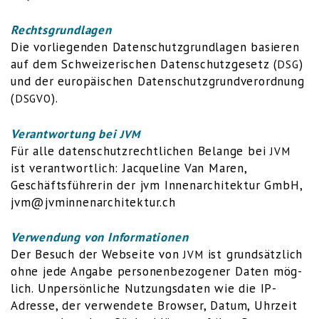
Rechts­grund­la­gen
Die vor­lie­gen­den Daten­schutz­grund­la­gen basie­ren
auf dem Schwei­ze­ri­schen Daten­schutz­ge­setz (
)
DSG
und der euro­päi­schen Daten­schutz­grund­ver­ord­nung
(
).
DSGVO
Ver­ant­wor­tung bei
JVM
Für alle daten­schutz­recht­li­chen Belan­ge bei
JVM
ist ver­ant­wort­lich: Jac­que­line Van Maren,
Geschäfts­füh­re­rin der jvm Innen­ar­chi­tek­tur GmbH,
jvm@jvminnenarchitektur.ch
Ver­wen­dung von Informationen
Der Besuch der Web­sei­te von
ist grund­sätz­lich
JVM
ohne jede Anga­be per­so­nen­be­zo­ge­ner Daten mög­
lich. Unper­sön­li­che Nut­zungs­da­ten wie die IP-
Adres­se, der ver­wen­de­te Brow­ser, Datum, Uhr­zeit