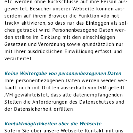
etc. wer­den ohne Rück­schlüs­se auf ihre Per­son aus­
ge­wer­tet. Besu­cher unse­rer Web­sei­te kön­nen aus­
ser­dem auf ihrem Brow­ser die Funk­ti­on «do not
track» akti­vie­ren, so dass nur das Ein­log­gen als sol­
ches getrackt wird. Per­so­nen­be­zo­ge­ne Daten wer­
den strik­te im Ein­klang mit den ein­schlä­gi­gen
Geset­zen und Ver­ord­nung sowie grund­sätz­lich nur
mit Ihrer aus­drück­li­chen Ein­wil­li­gung erfasst und
verarbeitet.
Kei­ne Wei­ter­ga­be von per­so­nen­be­zo­ge­nen Daten
Ihre per­so­nen­be­zo­ge­nen Daten wer­den weder ver­
kauft noch mit Drit­ten aus­ser­halb von
geteilt.
JVM
gewähr­leis­tet, dass alle daten­emp­fan­gen­den
JVM
Stel­len die Anfor­de­run­gen des Daten­schut­zes und
der Daten­si­cher­heit erfüllen.
Kon­takt­mög­lich­kei­ten über die Webseite
Sofern Sie über unse­re Web­sei­te Kon­takt mit uns