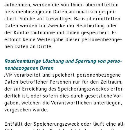
auf­neh­men, wer­den die von Ihnen über­mit­tel­ten
per­so­nen­be­zo­ge­nen Daten auto­ma­tisch gespei­
chert. Sol­che auf frei­wil­li­ger Basis über­mit­tel­ten
Daten wer­den für Zwe­cke der Bear­bei­tung oder
der Kon­takt­auf­nah­me mit Ihnen gespei­chert. Es
erfolgt kei­ne Wei­ter­ga­be die­ser per­so­nen­be­zo­ge­
nen Daten an Dritte.
Rou­ti­ne­mäs­si­ge Löschung und Sper­rung von per­so­
nen­be­zo­ge­nen Daten
ver­ar­bei­tet und spei­chert per­so­nen­be­zo­ge­ne
JVM
Daten betrof­fe­ner Per­so­nen nur für den Zeit­raum,
der zur Errei­chung des Spei­che­rungs­zwe­ckes erfor­
der­lich ist, oder sofern dies durch gesetz­li­che Vor­
ga­ben, wel­chen die Ver­ant­wort­li­chen unter­lie­gen,
vor­ge­se­hen wurde.
Ent­fällt der Spei­che­rungs­zweck oder läuft eine all­