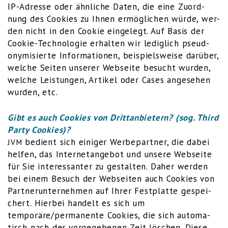
IP-Adres­se oder ähn­li­che Daten, die eine Zuord­
nung des Coo­kies zu Ihnen ermög­li­chen wür­de, wer­
den nicht in den Coo­kie ein­ge­legt. Auf Basis der
Coo­kie-Tech­no­lo­gie erhal­ten wir ledig­lich pseud­
ony­mi­sier­te Infor­ma­tio­nen, bei­spiels­wei­se dar­über,
wel­che Sei­ten unse­rer Web­sei­te besucht wur­den,
wel­che Leis­tun­gen, Arti­kel oder Cases ange­se­hen
wur­den, etc.
Gibt es auch Coo­kies von Dritt­an­bie­tern? (sog. Third
Par­ty Cookies)?
bedient sich eini­ger Wer­be­part­ner, die dabei
JVM
hel­fen, das Inter­net­an­ge­bot und unse­re Web­sei­te
für Sie inter­es­san­ter zu gestal­ten. Daher wer­den
bei einem Besuch der Web­sei­ten auch Coo­kies von
Part­ner­un­ter­neh­men auf Ihrer Fest­plat­te gespei­
chert. Hier­bei han­delt es sich um
temporäre/permanente Coo­kies, die sich auto­ma­
tisch nach der vor­ge­ge­be­nen Zeit löschen. Die­se