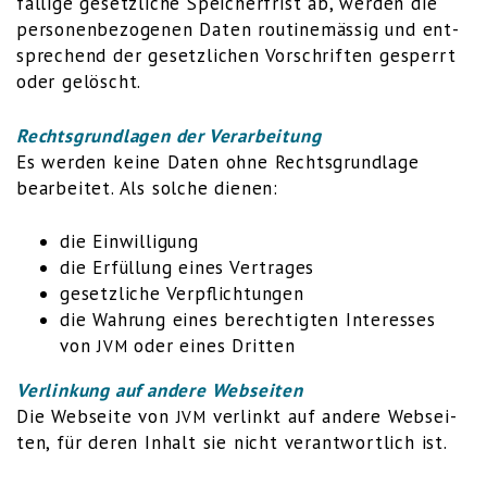
fäl­li­ge gesetz­li­che Spei­cher­frist ab, wer­den die
per­so­nen­be­zo­ge­nen Daten rou­ti­ne­mäs­sig und ent­
spre­chend der gesetz­li­chen Vor­schrif­ten gesperrt
oder gelöscht.
Rechts­grund­la­gen der Verarbeitung
Es wer­den kei­ne Daten ohne Rechts­grund­la­ge
bear­bei­tet. Als sol­che dienen:
die Ein­wil­li­gung
die Erfül­lung eines Vertrages
gesetz­li­che Verpflichtungen
die Wah­rung eines berech­tig­ten Inter­es­ses
von
oder eines Dritten
JVM
Ver­lin­kung auf ande­re Webseiten
Die Web­sei­te von
ver­linkt auf ande­re Web­sei­
JVM
ten, für deren Inhalt sie nicht ver­ant­wort­lich ist.