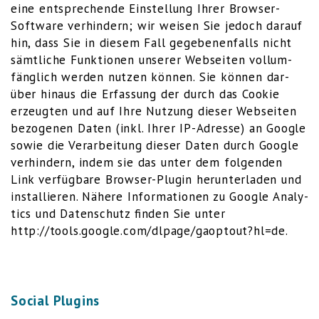
eine ent­spre­chen­de Ein­stel­lung Ihrer Brow­ser-
Soft­ware ver­hin­dern; wir wei­sen Sie jedoch dar­auf
hin, dass Sie in die­sem Fall gege­be­nen­falls nicht
sämt­li­che Funk­tio­nen unse­rer Web­sei­ten voll­um­
fäng­lich wer­den nut­zen kön­nen. Sie kön­nen dar­
über hin­aus die Erfas­sung der durch das Coo­kie
erzeug­ten und auf Ihre Nut­zung die­ser Web­sei­ten
bezo­ge­nen Daten (inkl. Ihrer IP-Adres­se) an Goog­le
sowie die Ver­ar­bei­tung die­ser Daten durch Goog­le
ver­hin­dern, indem sie das unter dem fol­gen­den
Link
ver­füg­ba­re Brow­ser-Plug­in her­un­ter­la­den und
instal­lie­ren. Nähe­re Infor­ma­tio­nen zu Goog­le Ana­ly­
tics und Daten­schutz fin­den Sie unter
http://tools.google.com/dlpage/gaoptout?hl=de
.
Social Plugins