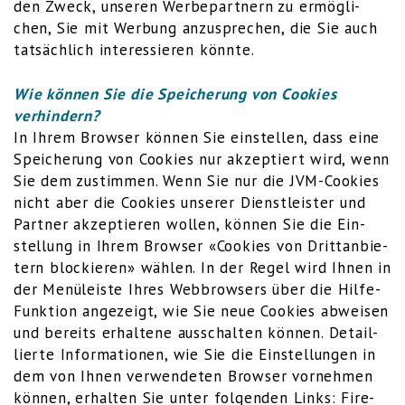
den Zweck, unse­ren Wer­be­part­nern zu ermög­li­
chen, Sie mit Wer­bung anzu­spre­chen, die Sie auch
tat­säch­lich inter­es­sie­ren könnte.
Wie kön­nen Sie die Spei­che­rung von Coo­kies
verhindern?
In Ihrem Brow­ser kön­nen Sie ein­stel­len, dass eine
Spei­che­rung von Coo­kies nur akzep­tiert wird, wenn
Sie dem zustim­men. Wenn Sie nur die JVM-Coo­kies
nicht aber die Coo­kies unse­rer Dienst­leis­ter und
Part­ner akzep­tie­ren wol­len, kön­nen Sie die Ein­
stel­lung in Ihrem Brow­ser «Coo­kies von Dritt­an­bie­
tern blo­ckie­ren» wäh­len. In der Regel wird Ihnen in
der Menü­leis­te Ihres Web­brow­sers über die Hil­fe-
Funk­ti­on ange­zeigt, wie Sie neue Coo­kies abwei­sen
und bereits erhal­te­ne aus­schal­ten kön­nen. Detail­
lier­te Infor­ma­tio­nen, wie Sie die Ein­stel­lun­gen in
dem von Ihnen ver­wen­de­ten Brow­ser vor­neh­men
kön­nen, erhal­ten Sie unter fol­gen­den Links:
Fire­