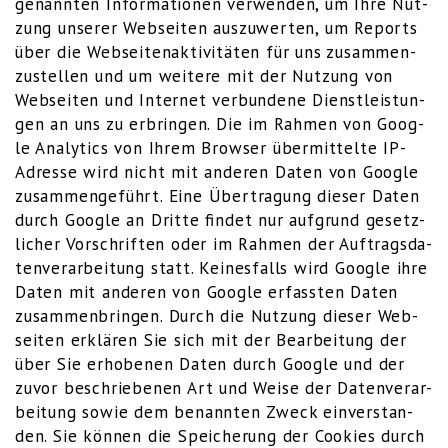
genann­ten Infor­ma­tio­nen ver­wen­den, um Ihre Nut­
zung unse­rer Web­sei­ten aus­zu­wer­ten, um Reports
über die Web­sei­ten­ak­ti­vi­tä­ten für uns zusam­men­
zu­stel­len und um wei­te­re mit der Nut­zung von
Web­sei­ten und Inter­net ver­bun­de­ne Dienst­leis­tun­
gen an uns zu erbrin­gen. Die im Rah­men von Goog­
le Ana­ly­tics von Ihrem Brow­ser über­mit­tel­te IP-
Adres­se wird nicht mit ande­ren Daten von Goog­le
zusam­men­ge­führt. Eine Über­tra­gung die­ser Daten
durch Goog­le an Drit­te fin­det nur auf­grund gesetz­
li­cher Vor­schrif­ten oder im Rah­men der Auf­trags­da­
ten­ver­ar­bei­tung statt. Kei­nes­falls wird Goog­le ihre
Daten mit ande­ren von Goog­le erfass­ten Daten
zusam­men­brin­gen. Durch die Nut­zung die­ser Web­
sei­ten erklä­ren Sie sich mit der Bear­bei­tung der
über Sie erho­be­nen Daten durch Goog­le und der
zuvor beschrie­be­nen Art und Wei­se der Daten­ver­ar­
bei­tung sowie dem benann­ten Zweck ein­ver­stan­
den. Sie kön­nen die Spei­che­rung der Coo­kies durch