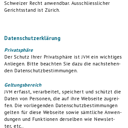
Schwei­zer Recht anwend­bar. Aus­schliess­li­cher
Gerichts­stand ist Zürich.
Datenschutzerklärung
Pri­vat­sphä­re
Der Schutz Ihrer Pri­vat­sphä­re ist
ein wich­ti­ges
JVM
Anlie­gen. Bit­te beach­ten Sie dazu die nach­ste­hen­
den Datenschutzbestimmungen.
Gel­tungs­be­reich
erfasst, ver­ar­bei­tet, spei­chert und schützt die
JVM
Daten von Per­so­nen, die auf ihre Web­sei­te zugrei­
fen. Die vor­lie­gen­den Daten­schutz­be­stim­mun­gen
gel­ten für die­se Web­sei­te sowie sämt­li­che Anwen­
dun­gen und Funk­tio­nen der­sel­ben wie News­let­
ter, etc..