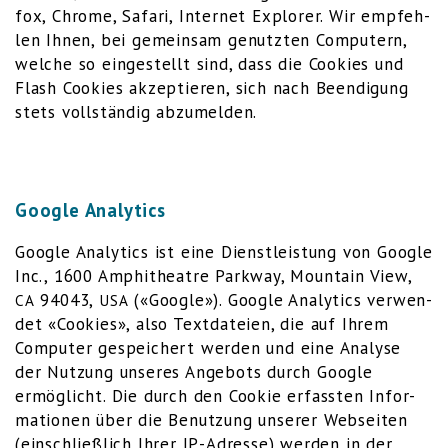
fox
,
Chro­me
,
Safa­ri
,
Inter­net Explo­rer
. Wir emp­feh­
len Ihnen, bei gemein­sam genutz­ten Com­pu­tern,
wel­che so ein­ge­stellt sind, dass die Coo­kies und
Flash Coo­kies akzep­tie­ren, sich nach Been­di­gung
stets voll­stän­dig abzumelden.
Google Analytics
Goog­le Ana­ly­tics ist eine Dienst­leis­tung von Goog­le
Inc., 1600 Amphi­theat­re Park­way, Moun­tain View,
94043,
(«Goog­le»). Goog­le Ana­ly­tics ver­wen­
CA
USA
det «Coo­kies», also Text­da­tei­en, die auf Ihrem
Com­pu­ter gespei­chert wer­den und eine Ana­ly­se
der Nut­zung unse­res Ange­bots durch Goog­le
ermög­licht. Die durch den Coo­kie erfass­ten Infor­
ma­tio­nen über die Benut­zung unse­rer Web­sei­ten
(ein­schließ­lich Ihrer IP-Adres­se) wer­den in der