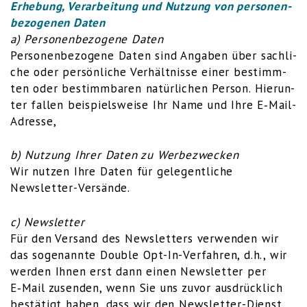
Erhe­bung, Ver­ar­bei­tung und Nut­zung von per­so­nen­
be­zo­ge­nen Daten
a) Per­so­nen­be­zo­ge­ne Daten
Per­so­nen­be­zo­ge­ne Daten sind Anga­ben über sach­li­
che oder per­sön­li­che Ver­hält­nis­se einer bestimm­
ten oder bestimm­ba­ren natür­li­chen Per­son. Hier­un­
ter fal­len bei­spiels­wei­se Ihr Name und Ihre E‑Mail-
Adres­se,
b) Nut­zung Ihrer Daten zu Werbezwecken
Wir nut­zen Ihre Daten für gele­gent­li­che
Newsletter-Versände.
c) News­let­ter
Für den Ver­sand des News­let­ters ver­wen­den wir
das soge­nann­te Dou­ble Opt-In-Ver­fah­ren, d.h., wir
wer­den Ihnen erst dann einen News­let­ter per
E‑Mail zusen­den, wenn Sie uns zuvor aus­drück­lich
bestä­tigt haben, dass wir den News­let­ter-Dienst