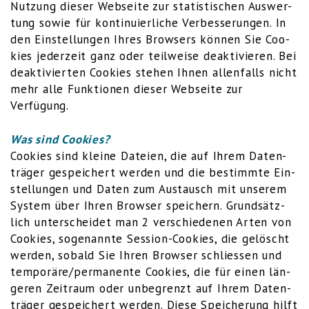
Nut­zung die­ser Web­sei­te zur sta­tis­ti­schen Aus­wer­
tung sowie für kon­ti­nu­ier­li­che Ver­bes­se­run­gen. In
den Ein­stel­lun­gen Ihres Brow­sers kön­nen Sie Coo­
kies jeder­zeit ganz oder teil­wei­se deak­ti­vie­ren. Bei
deak­ti­vier­ten Coo­kies ste­hen Ihnen allen­falls nicht
mehr alle Funk­tio­nen die­ser Web­sei­te zur
Verfügung.
Was sind Cookies?
Coo­kies sind klei­ne Datei­en, die auf Ihrem Daten­
trä­ger gespei­chert wer­den und die bestimm­te Ein­
stel­lun­gen und Daten zum Aus­tausch mit unse­rem
Sys­tem über Ihren Brow­ser spei­chern. Grund­sätz­
lich unter­schei­det man 2 ver­schie­de­nen Arten von
Coo­kies, soge­nann­te Ses­si­on-Coo­kies, die gelöscht
wer­den, sobald Sie Ihren Brow­ser schlies­sen und
temporäre/permanente Coo­kies, die für einen län­
ge­ren Zeit­raum oder unbe­grenzt auf Ihrem Daten­
trä­ger gespei­chert wer­den. Die­se Spei­che­rung hilft