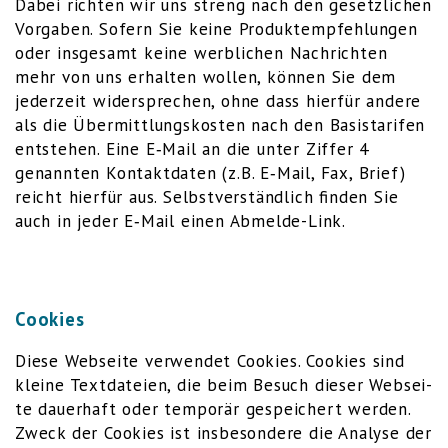
Dabei rich­ten wir uns streng nach den gesetz­li­chen
Vor­ga­ben. Sofern Sie kei­ne Pro­dukt­emp­feh­lun­gen
oder ins­ge­samt kei­ne werb­li­chen Nach­rich­ten
mehr von uns erhal­ten wol­len, kön­nen Sie dem
jeder­zeit wider­spre­chen, ohne dass hier­für ande­re
als die Über­mitt­lungs­kos­ten nach den Basis­ta­ri­fen
ent­ste­hen. Eine E‑Mail an die unter Zif­fer 4
genann­ten Kon­takt­da­ten (z.B. E‑Mail, Fax, Brief)
reicht hier­für aus. Selbst­ver­ständ­lich fin­den Sie
auch in jeder E‑Mail einen Abmelde-Link.
Cookies
Die­se Web­sei­te ver­wen­det Coo­kies. Coo­kies sind
klei­ne Text­da­tei­en, die beim Besuch die­ser Web­sei­
te dau­er­haft oder tem­po­rär gespei­chert wer­den.
Zweck der Coo­kies ist ins­be­son­de­re die Ana­ly­se der