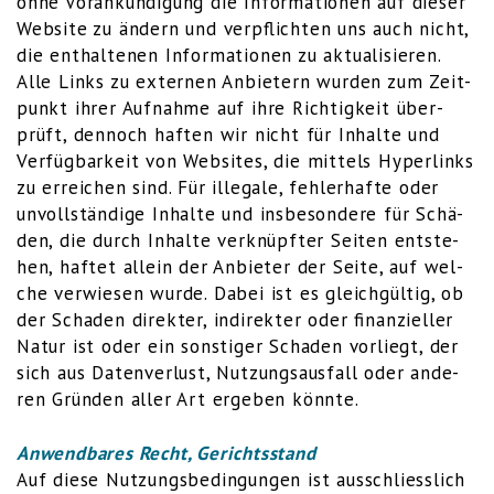
ohne Vor­ankün­di­gung die Infor­ma­tio­nen auf die­ser
Web­site zu ändern und ver­pflich­ten uns auch nicht,
die ent­hal­te­nen Infor­ma­tio­nen zu aktua­li­sie­ren.
Alle Links zu exter­nen Anbie­tern wur­den zum Zeit­
punkt ihrer Auf­nah­me auf ihre Rich­tig­keit über­
prüft, den­noch haf­ten wir nicht für Inhal­te und
Ver­füg­bar­keit von Web­sites, die mit­tels Hyper­links
zu errei­chen sind. Für ille­ga­le, feh­ler­haf­te oder
unvoll­stän­di­ge Inhal­te und ins­be­son­de­re für Schä­
den, die durch Inhal­te ver­knüpf­ter Sei­ten ent­ste­
hen, haf­tet allein der Anbie­ter der Sei­te, auf wel­
che ver­wie­sen wur­de. Dabei ist es gleich­gül­tig, ob
der Scha­den direk­ter, indi­rek­ter oder finan­zi­el­ler
Natur ist oder ein sons­ti­ger Scha­den vor­liegt, der
sich aus Daten­ver­lust, Nut­zungs­aus­fall oder ande­
ren Grün­den aller Art erge­ben könnte.
Anwend­ba­res Recht, Gerichtsstand
Auf die­se Nut­zungs­be­din­gun­gen ist aus­schliess­lich