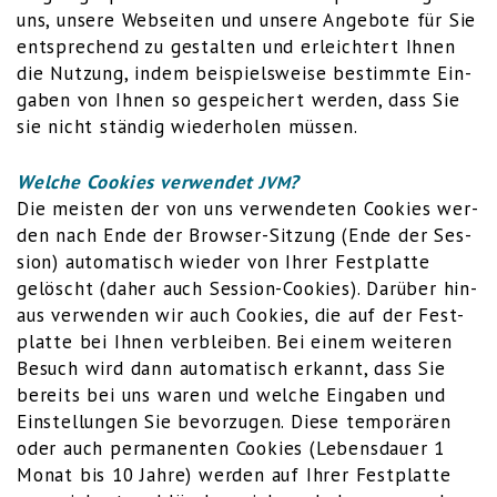
uns, unse­re Web­sei­ten und unse­re Ange­bo­te für Sie
ent­spre­chend zu gestal­ten und erleich­tert Ihnen
die Nut­zung, indem bei­spiels­wei­se bestimm­te Ein­
ga­ben von Ihnen so gespei­chert wer­den, dass Sie
sie nicht stän­dig wie­der­ho­len müssen.
Wel­che Coo­kies ver­wen­det
?
JVM
Die meis­ten der von uns ver­wen­de­ten Coo­kies wer­
den nach Ende der Brow­ser-Sit­zung (Ende der Ses­
si­on) auto­ma­tisch wie­der von Ihrer Fest­plat­te
gelöscht (daher auch Ses­si­on-Coo­kies). Dar­über hin­
aus ver­wen­den wir auch Coo­kies, die auf der Fest­
plat­te bei Ihnen ver­blei­ben. Bei einem wei­te­ren
Besuch wird dann auto­ma­tisch erkannt, dass Sie
bereits bei uns waren und wel­che Ein­ga­ben und
Ein­stel­lun­gen Sie bevor­zu­gen. Die­se tem­po­rä­ren
oder auch per­ma­nen­ten Coo­kies (Lebens­dau­er 1
Monat bis 10 Jah­re) wer­den auf Ihrer Fest­plat­te