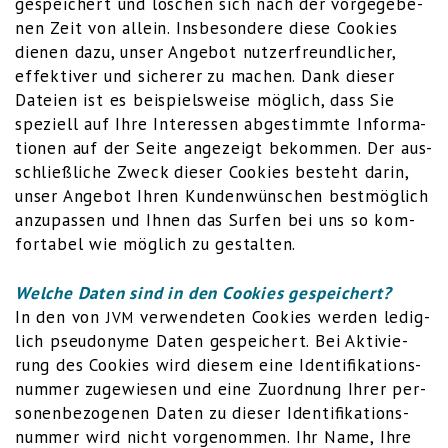
gespei­chert und löschen sich nach der vor­ge­ge­be­
nen Zeit von allein. Ins­be­son­de­re die­se Coo­kies
die­nen dazu, unser Ange­bot nut­zer­freund­li­cher,
effek­ti­ver und siche­rer zu machen. Dank die­ser
Datei­en ist es bei­spiels­wei­se mög­lich, dass Sie
spe­zi­ell auf Ihre Inter­es­sen abge­stimm­te Infor­ma­
tio­nen auf der Sei­te ange­zeigt bekom­men. Der aus­
schließ­li­che Zweck die­ser Coo­kies besteht dar­in,
unser Ange­bot Ihren Kun­den­wün­schen best­mög­lich
anzu­pas­sen und Ihnen das Sur­fen bei uns so kom­
for­ta­bel wie mög­lich zu gestalten.
Wel­che Daten sind in den Coo­kies gespeichert?
In den von
ver­wen­de­ten Coo­kies wer­den ledig­
JVM
lich pseud­ony­me Daten gespei­chert. Bei Akti­vie­
rung des Coo­kies wird die­sem eine Iden­ti­fi­ka­ti­ons­
num­mer zuge­wie­sen und eine Zuord­nung Ihrer per­
so­nen­be­zo­ge­nen Daten zu die­ser Iden­ti­fi­ka­ti­ons­
num­mer wird nicht vor­ge­nom­men. Ihr Name, Ihre