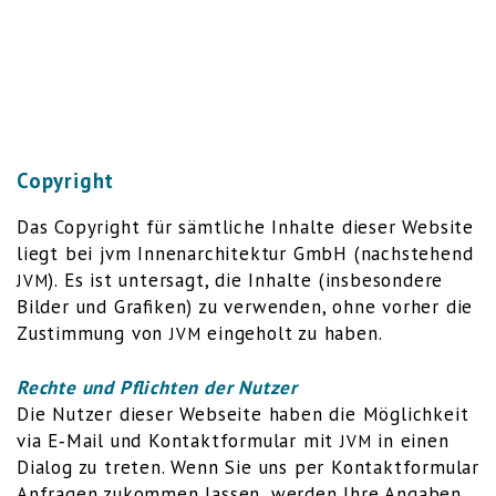
Copyright
Das Copy­right für sämt­li­che Inhal­te die­ser Web­site
liegt bei jvm Innen­ar­chi­tek­tur GmbH (nach­ste­hend
). Es ist unter­sagt, die Inhal­te (ins­be­son­de­re
JVM
Bil­der und Gra­fi­ken) zu ver­wen­den, ohne vor­her die
Zustim­mung von
ein­ge­holt zu haben.
JVM
Rech­te und Pflich­ten der Nutzer
Die Nut­zer die­ser Web­sei­te haben die Mög­lich­keit
via E‑Mail und Kon­takt­for­mu­lar mit
in einen
JVM
Dia­log zu tre­ten. Wenn Sie uns per Kon­takt­for­mu­lar
Anfra­gen zukom­men las­sen, wer­den Ihre Anga­ben