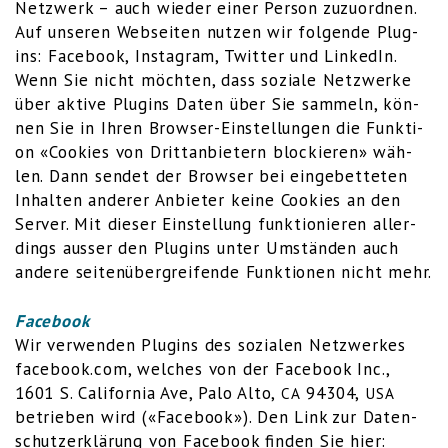
Netz­werk – auch wie­der einer Per­son zuzu­ord­nen.
Auf unse­ren Web­sei­ten nut­zen wir fol­gen­de Plug­
ins: Face­book, Insta­gram, Twit­ter und Lin­ke­dIn.
Wenn Sie nicht möch­ten, dass sozia­le Netz­wer­ke
über akti­ve Plug­ins Daten über Sie sam­meln, kön­
nen Sie in Ihren Brow­ser-Ein­stel­lun­gen die Funk­ti­
on
«Coo­kies von Dritt­an­bie­tern blo­ckie­ren
» wäh­
len. Dann sen­det der Brow­ser bei ein­ge­bet­te­ten
Inhal­ten ande­rer Anbie­ter kei­ne Coo­kies an den
Ser­ver. Mit die­ser Ein­stel­lung funk­tio­nie­ren aller­
dings aus­ser den Plug­ins unter Umstän­den auch
ande­re sei­ten­über­grei­fen­de Funk­tio­nen nicht mehr.
Face­book
Wir ver­wen­den Plug­ins des sozia­len Netz­wer­kes
facebook.com, wel­ches von der Face­book Inc.,
1601 S. Cali­for­nia Ave, Palo Alto,
94304,
CA
USA
betrie­ben wird («Face­book»). Den Link zur Daten­
schutz­er­klä­rung von Face­book fin­den Sie hier: