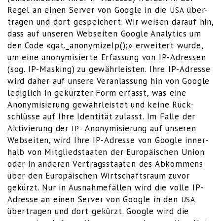
Regel an einen Ser­ver von Goog­le in die
über­
USA
tra­gen und dort gespei­chert. Wir wei­sen dar­auf hin,
dass auf unse­ren Web­sei­ten Goog­le Ana­ly­tics um
den Code «gat._anonymizeIp();» erwei­tert wur­de,
um eine anony­mi­sier­te Erfas­sung von IP-Adres­sen
(sog. IP-Mas­king) zu gewähr­leis­ten. Ihre IP-Adres­se
wird daher auf unse­re Ver­an­las­sung hin von Goog­le
ledig­lich in gekürz­ter Form erfasst, was eine
Anony­mi­sie­rung gewähr­leis­tet und kei­ne Rück­
schlüs­se auf Ihre Iden­ti­tät zulässt. Im Fal­le der
Akti­vie­rung der
Anony­mi­sie­rung auf unse­ren
IP-
Web­sei­ten, wird Ihre IP-Adres­se von Goog­le inner­
halb von Mit­glied­staa­ten der Euro­päi­schen Uni­on
oder in ande­ren Ver­trags­staa­ten des Abkom­mens
über den Euro­päi­schen Wirt­schafts­raum zuvor
gekürzt. Nur in Aus­nah­me­fäl­len wird die vol­le IP-
Adres­se an einen Ser­ver von Goog­le in den
USA
über­tra­gen und dort gekürzt. Goog­le wird die