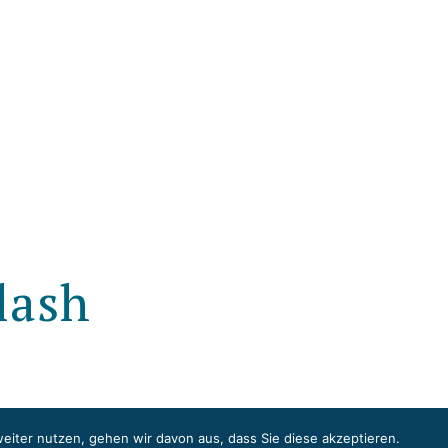
lash
weiter nutzen, gehen wir davon aus, dass Sie
diese akzeptieren
.