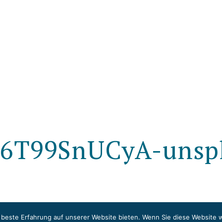
-V6T99SnUCyA-unsp
 beste Erfahrung auf unserer Website bieten. Wenn Sie diese Website 