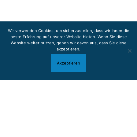
Wir verwenden Cookies, um sicherzustellen, dass wir Ihnen die
beste Erfahrung auf unserer Website bieten. Wenn Sie diese
Website weiter nutzen, gehen wir davon aus, dass Sie
diese
akzeptieren
.
Akzeptieren
Atelier molti colori Ronchetti
8645 Jona
+41 55 212 54 03
|
molti.colori@bluewin.ch
Impressum / Datenschutzerklärung