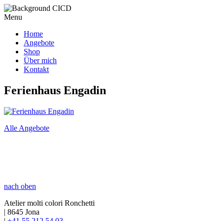
Menu
Home
Angebote
Shop
Über mich
Kontakt
Ferienhaus Engadin
Alle Angebote
nach oben
Atelier molti colori Ronchetti
|
8645 Jona
|
+41 55 212 54 03