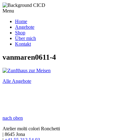
Menu
Home
Angebote
Shop
Über mich
Kontakt
vanmaren0611‑4
Alle Angebote
nach oben
Atelier molti colori Ronchetti
|
8645 Jona
|
+41 55 212 54 03