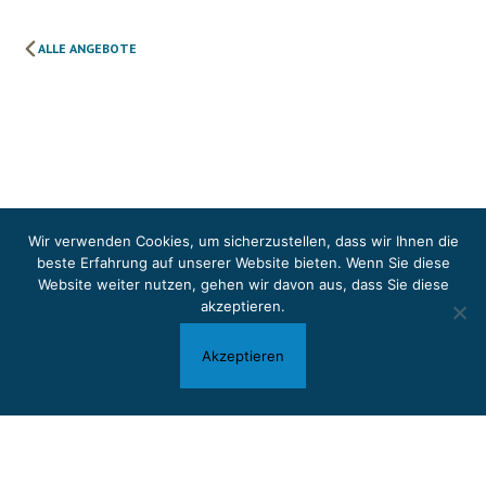
ALLE ANGEBOTE
Wir verwenden Cookies, um sicherzustellen, dass wir Ihnen die
beste Erfahrung auf unserer Website bieten. Wenn Sie diese
Website weiter nutzen, gehen wir davon aus, dass Sie
diese
akzeptieren
.
Akzeptieren
Atelier molti colori Ronchetti