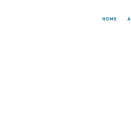
HOME
A